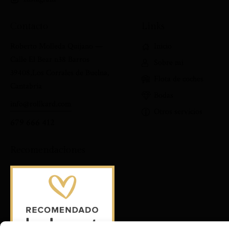
Contacto
Links
Roberto Molleda Quijano —
Inicio
Calle El Bear n38 Barros
Sobre mi
39408,Los Corrales de Buelna,
Flota de coches
Cantabria
Bodas
info@rollkard.com
Otros servicios
679 666 412
Recomendaciones