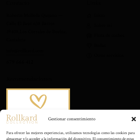
Contacto
Links
Roberto Molleda Quijano —
Inicio
Calle El Bear n38 Barros
Sobre mi
39408,Los Corrales de Buelna,
Flota de coches
Cantabria
Bodas
info@rollkard.com
Otros servicios
679 666 412
Recomendaciones
Gestionar consentimiento
Para ofrecer las mejores experiencias, utilizamos tecnologías como las cookies para
almacenar y/o acceder a la información del dispositivo. El consentimiento de estas